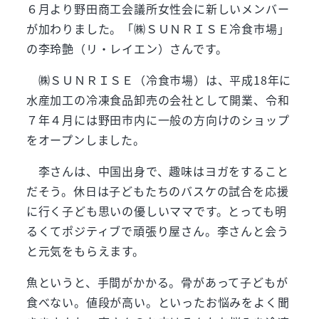
６月より野田商工会議所女性会に新しいメンバー
が加わりました。「㈱ＳＵＮＲＩＳＥ冷食市場」
の李玲艶（リ・レイエン）さんです。
㈱ＳＵＮＲＩＳＥ（冷食市場）は、平成18年に
水産加工の冷凍食品卸売の会社として開業、令和
７年４月には野田市内に一般の方向けのショップ
をオープンしました。
李さんは、中国出身で、趣味はヨガをすること
だそう。休日は子どもたちのバスケの試合を応援
に行く子ども思いの優しいママです。とっても明
るくてポジティブで頑張り屋さん。李さんと会う
と元気をもらえます。
魚というと、手間がかかる。骨があって子どもが
食べない。値段が高い。といったお悩みをよく聞