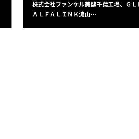
株式会社ファンケル美健千葉工場、ＧＬ
ＡＬＦＡＬＩＮＫ流山…