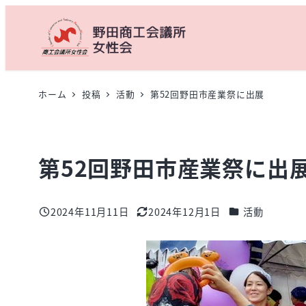
メ
イ
ン
コ
ン
ホーム
投稿
活動
第52回野田市産業祭に出展
テ
ン
ツ
第52回野田市産業祭に出
へ
移
動
カテゴリー
2024年11月11日
2024年12月1日
活動
投稿日
更新日