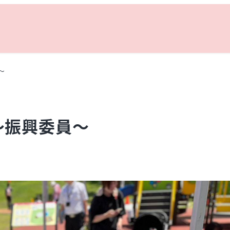
～
～振興委員～