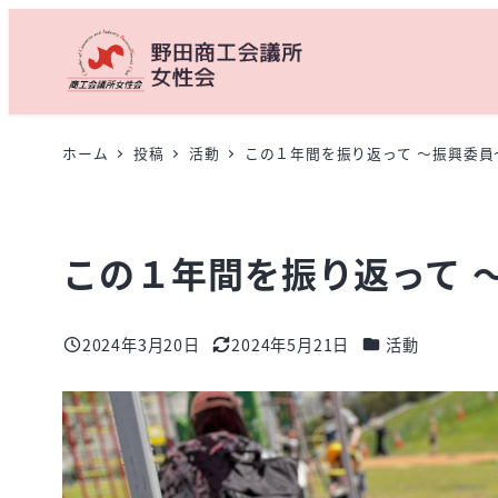
メ
イ
ン
コ
ン
ホーム
投稿
活動
この１年間を振り返って ～振興委員
テ
ン
ツ
この１年間を振り返って 
へ
移
動
カテゴリー
2024年3月20日
2024年5月21日
活動
投稿日
更新日